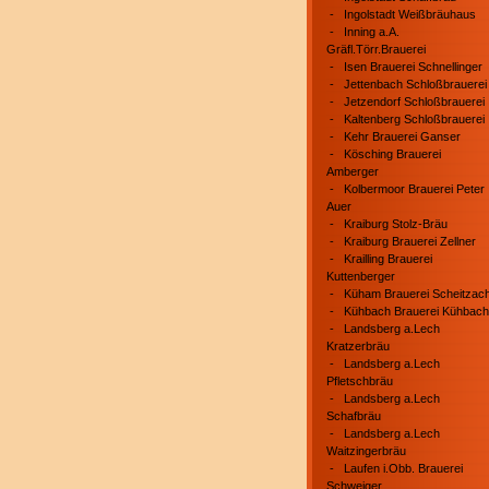
-
Ingolstadt Weißbräuhaus
-
Inning a.A.
Gräfl.Törr.Brauerei
-
Isen Brauerei Schnellinger
-
Jettenbach Schloßbrauerei
-
Jetzendorf Schloßbrauerei
-
Kaltenberg Schloßbrauerei
-
Kehr Brauerei Ganser
-
Kösching Brauerei
Amberger
-
Kolbermoor Brauerei Peter
Auer
-
Kraiburg Stolz-Bräu
-
Kraiburg Brauerei Zellner
-
Krailling Brauerei
Kuttenberger
-
Küham Brauerei Scheitzac
-
Kühbach Brauerei Kühbach
-
Landsberg a.Lech
Kratzerbräu
-
Landsberg a.Lech
Pfletschbräu
-
Landsberg a.Lech
Schafbräu
-
Landsberg a.Lech
Waitzingerbräu
-
Laufen i.Obb. Brauerei
Schweiger