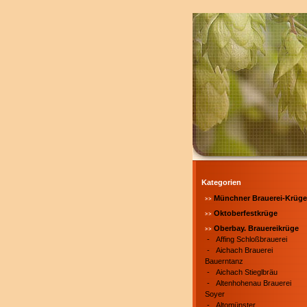
Kategorien
Münchner Brauerei-Krüge
Oktoberfestkrüge
Oberbay. Brauereikrüge
-
Affing Schloßbrauerei
-
Aichach Brauerei
Bauerntanz
-
Aichach Stieglbräu
-
Altenhohenau Brauerei
Soyer
-
Altomünster