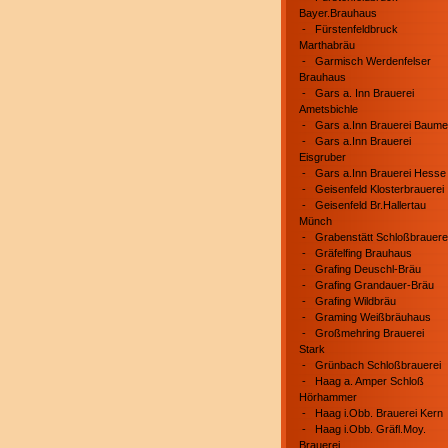
Bayer.Brauhaus
-
Fürstenfeldbruck
Marthabräu
-
Garmisch Werdenfelser
Brauhaus
-
Gars a. Inn Brauerei
Ametsbichle
-
Gars a.Inn Brauerei Baume
-
Gars a.Inn Brauerei
Eisgruber
-
Gars a.Inn Brauerei Hesse
-
Geisenfeld Klosterbrauerei
-
Geisenfeld Br.Hallertau
Münch
-
Grabenstätt Schloßbrauere
-
Gräfelfing Brauhaus
-
Grafing Deuschl-Bräu
-
Grafing Grandauer-Bräu
-
Grafing Wildbräu
-
Graming Weißbräuhaus
-
Großmehring Brauerei
Stark
-
Grünbach Schloßbrauerei
-
Haag a. Amper Schloß
Hörhammer
-
Haag i.Obb. Brauerei Kern
-
Haag i.Obb. Gräfl.Moy.
Brauerei