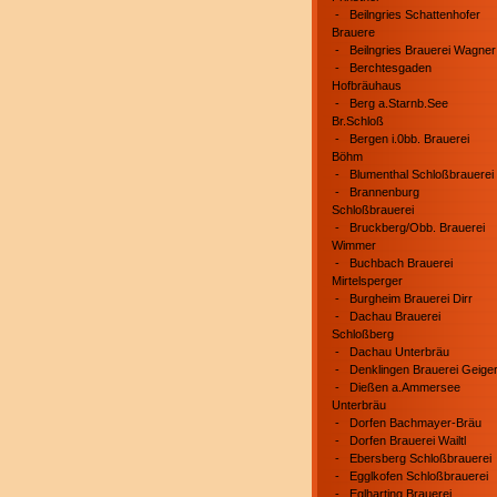
-
Beilngries Schattenhofer
Brauere
-
Beilngries Brauerei Wagner
-
Berchtesgaden
Hofbräuhaus
-
Berg a.Starnb.See
Br.Schloß
-
Bergen i.0bb. Brauerei
Böhm
-
Blumenthal Schloßbrauerei
-
Brannenburg
Schloßbrauerei
-
Bruckberg/Obb. Brauerei
Wimmer
-
Buchbach Brauerei
Mirtelsperger
-
Burgheim Brauerei Dirr
-
Dachau Brauerei
Schloßberg
-
Dachau Unterbräu
-
Denklingen Brauerei Geige
-
Dießen a.Ammersee
Unterbräu
-
Dorfen Bachmayer-Bräu
-
Dorfen Brauerei Wailtl
-
Ebersberg Schloßbrauerei
-
Egglkofen Schloßbrauerei
-
Eglharting Brauerei