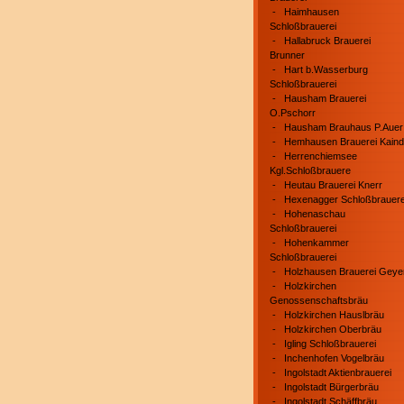
-
Haimhausen
Schloßbrauerei
-
Hallabruck Brauerei
Brunner
-
Hart b.Wasserburg
Schloßbrauerei
-
Hausham Brauerei
O.Pschorr
-
Hausham Brauhaus P.Auer
-
Hemhausen Brauerei Kaind
-
Herrenchiemsee
Kgl.Schloßbrauere
-
Heutau Brauerei Knerr
-
Hexenagger Schloßbrauere
-
Hohenaschau
Schloßbrauerei
-
Hohenkammer
Schloßbrauerei
-
Holzhausen Brauerei Geye
-
Holzkirchen
Genossenschaftsbräu
-
Holzkirchen Hauslbräu
-
Holzkirchen Oberbräu
-
Igling Schloßbrauerei
-
Inchenhofen Vogelbräu
-
Ingolstadt Aktienbrauerei
-
Ingolstadt Bürgerbräu
-
Ingolstadt Schäffbräu