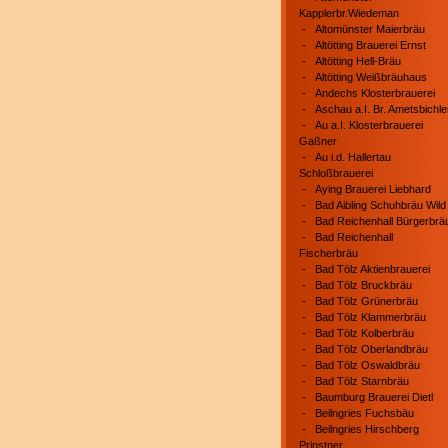
Kapplerbr.Wiedeman
-
Altomünster Maierbräu
-
Altötting Brauerei Ernst
-
Altötting Hell-Bräu
-
Altötting Weißbräuhaus
-
Andechs Klosterbrauerei
-
Aschau a.I. Br. Ametsbichle
-
Au a.I. Klosterbrauerei
Gaßner
-
Au i.d. Hallertau
Schloßbrauerei
-
Aying Brauerei Liebhard
-
Bad Aibling Schuhbräu Wild
-
Bad Reichenhall Bürgerbrä
-
Bad Reichenhall
Fischerbräu
-
Bad Tölz Aktienbrauerei
-
Bad Tölz Bruckbräu
-
Bad Tölz Grünerbräu
-
Bad Tölz Klammerbräu
-
Bad Tölz Kolberbräu
-
Bad Tölz Oberlandbräu
-
Bad Tölz Oswaldbräu
-
Bad Tölz Starnbräu
-
Baumburg Brauerei Dietl
-
Beilngries Fuchsbäu
-
Beilngries Hirschberg
Prinstner