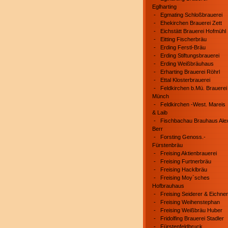
Eglharting
-
Egmating Schloßbrauerei
-
Ehekirchen Brauerei Zett
-
Eichstätt Brauerei Hofmühl
-
Eitting Fischerbräu
-
Erding Ferstl-Bräu
-
Erding Stiftungsbrauerei
-
Erding Weißbräuhaus
-
Erharting Brauerei Röhrl
-
Ettal Klosterbrauerei
-
Feldkirchen b.Mü. Brauerei
Münch
-
Feldkirchen -West. Mareis
& Laib
-
Fischbachau Brauhaus Ale
Berr
-
Forsting Genoss.-
Fürstenbräu
-
Freising Aktienbrauerei
-
Freising Furtnerbräu
-
Freising Hacklbräu
-
Freising Moy`sches
Hofbrauhaus
-
Freising Seiderer & Eichner
-
Freising Weihenstephan
-
Freising Weißbräu Huber
-
Fridolfing Brauerei Stadler
-
Fürstenfeldbruck