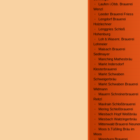
-
Laufen i.Obb. Brauerei
Wenzl
-
Leeder Brauerei Friess
-
Lengdorf Brauerei
Holzlechner
-
Lenggries Schloß
Hohenburg
-
Loh b.Wasent. Brauerei
Lohmeier
-
Maisach Brauerei
Sedlmayer
-
Manching Mathesbräu
-
Markt Indersdorf
Klosterbrauerei
-
Markt Schwaben
Schweigerbräu
-
Markt Schwaben Brauerei
Widmann
-
Mauern Schreinerbrauerei
Reitzl
-
Maxlrain Schloßbrauerei
-
Mering Schloßbrauerei
-
Miesbach Hopf Weißbräu
-
Miesbach Waitzingerbräu
-
Mittenwald Brauerei Neune
-
Moos b.Tüßling Bräu im
Moos
-
Moosburg Brauerei