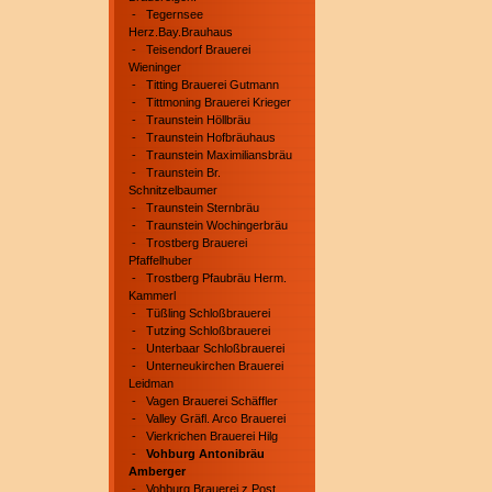
-
Tegernsee
Herz.Bay.Brauhaus
-
Teisendorf Brauerei
Wieninger
-
Titting Brauerei Gutmann
-
Tittmoning Brauerei Krieger
-
Traunstein Höllbräu
-
Traunstein Hofbräuhaus
-
Traunstein Maximiliansbräu
-
Traunstein Br.
Schnitzelbaumer
-
Traunstein Sternbräu
-
Traunstein Wochingerbräu
-
Trostberg Brauerei
Pfaffelhuber
-
Trostberg Pfaubräu Herm.
Kammerl
-
Tüßling Schloßbrauerei
-
Tutzing Schloßbrauerei
-
Unterbaar Schloßbrauerei
-
Unterneukirchen Brauerei
Leidman
-
Vagen Brauerei Schäffler
-
Valley Gräfl. Arco Brauerei
-
Vierkrichen Brauerei Hilg
-
Vohburg Antonibräu
Amberger
-
Vohburg Brauerei z.Post