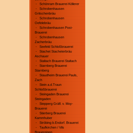
-
Schönram Brauerei Köllerer
-
Schrobenhausen
Gritschenbräu
-
Schrobenhausen
Oefelebräu
-
Schrobenhausen Post-
Brauerei
-
Schrobenhausen
Zacherbräu
-
Seefeld Schloßbrauerei
-
Stachet Stacheterbräu
Aschauer
-
Staltach Brauerei Staltach
-
Starnberg Brauerei
Starnberg
-
Staudheim Brauerei Pauls,
Zach
-
Stein a.d.Traun
Schloßbrauerei
-
Steingaden Brauerei
Steingaden
-
Stepperg Gräfl. v. Moy-
Brauerei
-
Stierberg Brauerei
Kammhuber
-
Ströbing b.Endorf. Brauerei
-
Taufkirchen / Vils
Brauereigen.