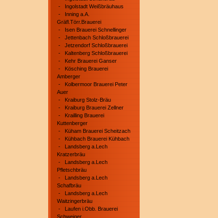
-
Ingolstadt Weißbräuhaus
-
Inning a.A.
Gräfl.Törr.Brauerei
-
Isen Brauerei Schnellinger
-
Jettenbach Schloßbrauerei
-
Jetzendorf Schloßbrauerei
-
Kaltenberg Schloßbrauerei
-
Kehr Brauerei Ganser
-
Kösching Brauerei
Amberger
-
Kolbermoor Brauerei Peter
Auer
-
Kraiburg Stolz-Bräu
-
Kraiburg Brauerei Zellner
-
Krailling Brauerei
Kuttenberger
-
Küham Brauerei Scheitzach
-
Kühbach Brauerei Kühbach
-
Landsberg a.Lech
Kratzerbräu
-
Landsberg a.Lech
Pfletschbräu
-
Landsberg a.Lech
Schafbräu
-
Landsberg a.Lech
Waitzingerbräu
-
Laufen i.Obb. Brauerei
Schweiger