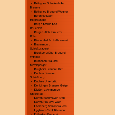
-
Beilngries Schattenhofer
Brauere
-
Beilngries Brauerei Wagner
-
Berchtesgaden
Hofbräuhaus
-
Berg a.Starnb.See
Br.Schloß
-
Bergen i.0bb. Brauerei
Böhm
-
Blumenthal Schloßbrauerei
-
Brannenburg
Schloßbrauerei
-
Bruckberg/Obb. Brauerei
Wimmer
-
Buchbach Brauerei
Mirtelsperger
-
Burgheim Brauerei Dirr
-
Dachau Brauerei
Schloßberg
-
Dachau Unterbräu
-
Denklingen Brauerei Geiger
-
Dießen a.Ammersee
Unterbräu
-
Dorfen Bachmayer-Bräu
-
Dorfen Brauerei Wailtl
-
Ebersberg Schloßbrauerei
-
Egglkofen Schloßbrauerei
-
Eglharting Brauerei