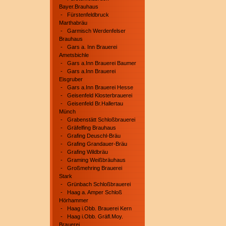
Bayer.Brauhaus
-
Fürstenfeldbruck
Marthabräu
-
Garmisch Werdenfelser
Brauhaus
-
Gars a. Inn Brauerei
Ametsbichle
-
Gars a.Inn Brauerei Baumer
-
Gars a.Inn Brauerei
Eisgruber
-
Gars a.Inn Brauerei Hesse
-
Geisenfeld Klosterbrauerei
-
Geisenfeld Br.Hallertau
Münch
-
Grabenstätt Schloßbrauerei
-
Gräfelfing Brauhaus
-
Grafing Deuschl-Bräu
-
Grafing Grandauer-Bräu
-
Grafing Wildbräu
-
Graming Weißbräuhaus
-
Großmehring Brauerei
Stark
-
Grünbach Schloßbrauerei
-
Haag a. Amper Schloß
Hörhammer
-
Haag i.Obb. Brauerei Kern
-
Haag i.Obb. Gräfl.Moy.
Brauerei