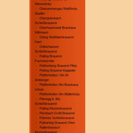
Wieserbräu
-
Oberammergau Weißbräu
Stadler
-
Obergriesbach
Schloßbrauerei
-
Oberhaunstadt Brauhaus
Wittmann
-
Obing Weißbierbrauerei
Hierl
-
Odelzhausen
Schloßbrauerei
-
Palling Brauerei
Fuchsbüchler
-
Peißenberg Brauerei Plötz
-
Peiting Brauerei Keppeler
-
Pfaffenhofen / Ilm Br.
Amberger
-
Pfaffenhofen /Ilm Brauhaus
Urban
-
Pfaffenhofen /Ilm Müllerbräu
-
Planegg b. Mü.
Schloßbrauerei
-
Polling Klosterbrauerei
-
Pörnbach Gräfl.Brauerei
-
Pöttmes Schloßbrauerei
-
Pulharting Brauerei Otter
-
Raitenhaslach
Klosterbrauerei