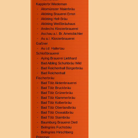
Kapplerbr.Wiedeman
-
Altomünster Maierbräu
-
Altötting Brauerei Ernst
-
Altötting Hell-Bräu
-
Altötting Weißbräuhaus
-
Andechs Klosterbrauerei
-
Aschau a.I. Br. Ametsbichler
-
Au a.I. Klosterbrauerei
Gaßner
-
Au i.d. Hallertau
Schloßbrauerei
-
Aying Brauerei Liebhard
-
Bad Aibling Schuhbräu Wild
-
Bad Reichenhall Bürgerbräu
-
Bad Reichenhall
Fischerbräu
-
Bad Tölz Aktienbrauerei
-
Bad Tölz Bruckbräu
-
Bad Tölz Grünerbräu
-
Bad Tölz Klammerbräu
-
Bad Tölz Kolberbräu
-
Bad Tölz Oberlandbräu
-
Bad Tölz Oswaldbräu
-
Bad Tölz Starnbräu
-
Baumburg Brauerei Dietl
-
Beilngries Fuchsbäu
-
Beilngries Hirschberg
Prinstner