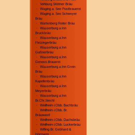
-
Vohburg Stöttner Bräu
-
Waging a. See Postbrauerei
-
Waging a. See Schweyer
Bräu
-
Wartenberg Reiter Bräu
-
Wasserburg a.Inn
Bruckbräu
-
Wasserburg a.Inn
Fletzingerbräu
-
Wasserburg a.Inn
Gaßnerbräu
-
Wasserburg a.Inn
Genoss.Brauerei
-
Wasserburg a.Inn Grein
Bräu
-
Wasserburg a.Inn
Kapellenbräu
-
Wasserburg a.Inn
Meyerbräu
-
Wasserburg a.Inn
Br.Chr.Stechl
-
Weilheim i.Obb. Bachbräu
-
Weilheim i.Obb. Br.
Bräuwastl
-
Weilheim i.Obb. Dachsbräu
-
Weilheim i.Obb. Luckerbräu
-
Wifling Br. Gebhard &
Hörmann