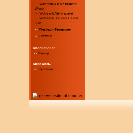
-
Wiesmühl a.d.Alz Brauerei
Wieser
-
Wolnzach Alterbrauerei
-
Wolnzach Brauerei z. Post,
K.Alt
Miesbach-Tegernsee
Literatur
Informationen
Sitemap
Mehr Über..
Impressum