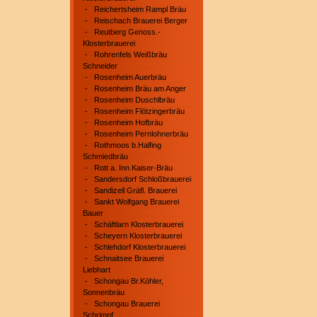
-
Reichertsheim Rampl Bräu
-
Reischach Brauerei Berger
-
Reutberg Genoss.-
Klosterbrauerei
-
Rohrenfels Weißbräu
Schneider
-
Rosenheim Auerbräu
-
Rosenheim Bräu am Anger
-
Rosenheim Duschlbräu
-
Rosenheim Flötzingerbräu
-
Rosenheim Hofbräu
-
Rosenheim Pernlohnerbräu
-
Rothmoos b.Halfing
Schmiedbräu
-
Rott a. Inn Kaiser-Bräu
-
Sandersdorf Schloßbrauerei
-
Sandizell Gräfl. Brauerei
-
Sankt Wolfgang Brauerei
Bauer
-
Schäftlarn Klosterbrauerei
-
Scheyern Klosterbrauerei
-
Schlehdorf Klosterbrauerei
-
Schnaitsee Brauerei
Liebhart
-
Schongau Br.Köhler,
Sonnenbräu
-
Schongau Brauerei
Schrimpf