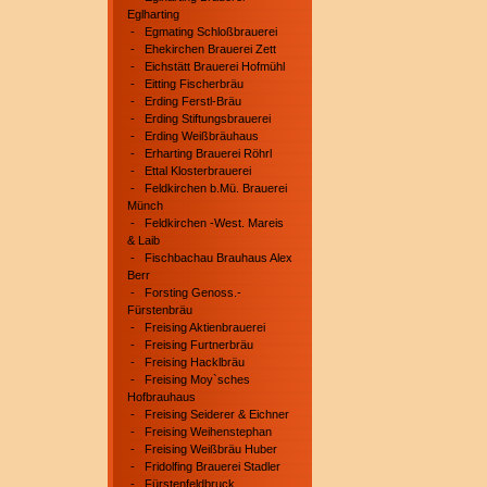
Eglharting
-
Egmating Schloßbrauerei
-
Ehekirchen Brauerei Zett
-
Eichstätt Brauerei Hofmühl
-
Eitting Fischerbräu
-
Erding Ferstl-Bräu
-
Erding Stiftungsbrauerei
-
Erding Weißbräuhaus
-
Erharting Brauerei Röhrl
-
Ettal Klosterbrauerei
-
Feldkirchen b.Mü. Brauerei
Münch
-
Feldkirchen -West. Mareis
& Laib
-
Fischbachau Brauhaus Alex
Berr
-
Forsting Genoss.-
Fürstenbräu
-
Freising Aktienbrauerei
-
Freising Furtnerbräu
-
Freising Hacklbräu
-
Freising Moy`sches
Hofbrauhaus
-
Freising Seiderer & Eichner
-
Freising Weihenstephan
-
Freising Weißbräu Huber
-
Fridolfing Brauerei Stadler
-
Fürstenfeldbruck