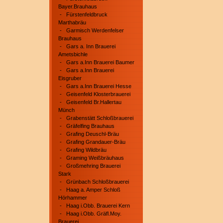
Bayer.Brauhaus
-
Fürstenfeldbruck
Marthabräu
-
Garmisch Werdenfelser
Brauhaus
-
Gars a. Inn Brauerei
Ametsbichle
-
Gars a.Inn Brauerei Baumer
-
Gars a.Inn Brauerei
Eisgruber
-
Gars a.Inn Brauerei Hesse
-
Geisenfeld Klosterbrauerei
-
Geisenfeld Br.Hallertau
Münch
-
Grabenstätt Schloßbrauerei
-
Gräfelfing Brauhaus
-
Grafing Deuschl-Bräu
-
Grafing Grandauer-Bräu
-
Grafing Wildbräu
-
Graming Weißbräuhaus
-
Großmehring Brauerei
Stark
-
Grünbach Schloßbrauerei
-
Haag a. Amper Schloß
Hörhammer
-
Haag i.Obb. Brauerei Kern
-
Haag i.Obb. Gräfl.Moy.
Brauerei