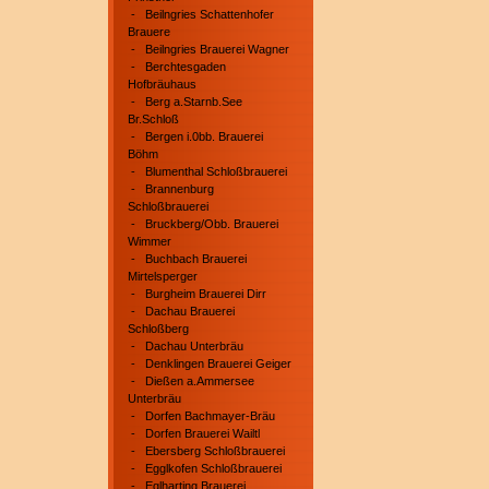
-
Beilngries Schattenhofer
Brauere
-
Beilngries Brauerei Wagner
-
Berchtesgaden
Hofbräuhaus
-
Berg a.Starnb.See
Br.Schloß
-
Bergen i.0bb. Brauerei
Böhm
-
Blumenthal Schloßbrauerei
-
Brannenburg
Schloßbrauerei
-
Bruckberg/Obb. Brauerei
Wimmer
-
Buchbach Brauerei
Mirtelsperger
-
Burgheim Brauerei Dirr
-
Dachau Brauerei
Schloßberg
-
Dachau Unterbräu
-
Denklingen Brauerei Geiger
-
Dießen a.Ammersee
Unterbräu
-
Dorfen Bachmayer-Bräu
-
Dorfen Brauerei Wailtl
-
Ebersberg Schloßbrauerei
-
Egglkofen Schloßbrauerei
-
Eglharting Brauerei