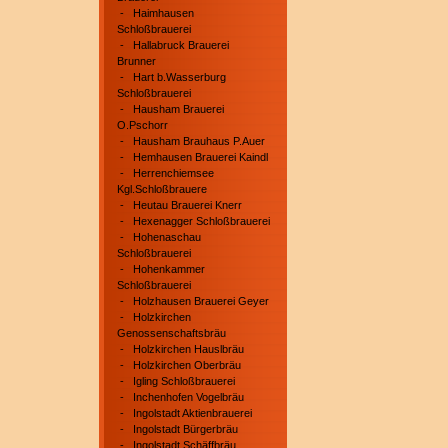
-
Haimhausen
Schloßbrauerei
-
Hallabruck Brauerei
Brunner
-
Hart b.Wasserburg
Schloßbrauerei
-
Hausham Brauerei
O.Pschorr
-
Hausham Brauhaus P.Auer
-
Hemhausen Brauerei Kaindl
-
Herrenchiemsee
Kgl.Schloßbrauere
-
Heutau Brauerei Knerr
-
Hexenagger Schloßbrauerei
-
Hohenaschau
Schloßbrauerei
-
Hohenkammer
Schloßbrauerei
-
Holzhausen Brauerei Geyer
-
Holzkirchen
Genossenschaftsbräu
-
Holzkirchen Hauslbräu
-
Holzkirchen Oberbräu
-
Igling Schloßbrauerei
-
Inchenhofen Vogelbräu
-
Ingolstadt Aktienbrauerei
-
Ingolstadt Bürgerbräu
-
Ingolstadt Schäffbräu