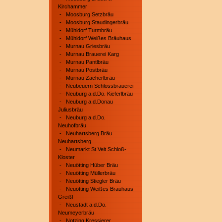
Kirchammer
-
Moosburg Setzbräu
-
Moosburg Staudingerbräu
-
Mühldorf Turmbräu
-
Mühldorf Weißes Bräuhaus
-
Murnau Griesbräu
-
Murnau Brauerei Karg
-
Murnau Pantlbräu
-
Murnau Postbräu
-
Murnau Zacherlbräu
-
Neubeuern Schlossbrauerei
-
Neuburg a.d.Do. Kieferlbräu
-
Neuburg a.d.Donau
Juliusbräu
-
Neuburg a.d.Do.
Neuhofbräu
-
Neuhartsberg Bräu
Neuhartsberg
-
Neumarkt St.Veit Schloß-
Kloster
-
Neuötting Hüber Bräu
-
Neuötting Müllerbräu
-
Neuötting Stiegler Bräu
-
Neuötting Weißes Brauhaus
Greißl
-
Neustadt a.d.Do.
Neumeyerbräu
-
Notzing Kressierer,