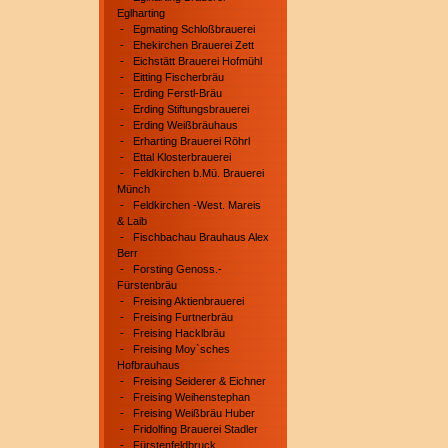
Eglharting
-
Egmating Schloßbrauerei
-
Ehekirchen Brauerei Zett
-
Eichstätt Brauerei Hofmühl
-
Eitting Fischerbräu
-
Erding Ferstl-Bräu
-
Erding Stiftungsbrauerei
-
Erding Weißbräuhaus
-
Erharting Brauerei Röhrl
-
Ettal Klosterbrauerei
-
Feldkirchen b.Mü. Brauerei
Münch
-
Feldkirchen -West. Mareis
& Laib
-
Fischbachau Brauhaus Alex
Berr
-
Forsting Genoss.-
Fürstenbräu
-
Freising Aktienbrauerei
-
Freising Furtnerbräu
-
Freising Hacklbräu
-
Freising Moy`sches
Hofbrauhaus
-
Freising Seiderer & Eichner
-
Freising Weihenstephan
-
Freising Weißbräu Huber
-
Fridolfing Brauerei Stadler
-
Fürstenfeldbruck