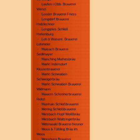
-
Laufen i.Obb. Brauerei
Wenzl
-
Leeder Brauerei Friess
-
Lengdorf Brauerei
Holzlechner
-
Lenggries Schloß
Hohenburg
-
Loh b.Wasent. Brauerei
Lohmeier
-
Maisach Brauerei
Sedlmayer
-
Manching Mathesbräu
-
Markt Indersdorf
Klosterbrauerei
-
Markt Schwaben
Schweigerbräu
-
Markt Schwaben Brauerei
Widmann
-
Mauern Schreinerbrauerei
Reitzl
-
Maxlrain Schloßbrauerei
-
Mering Schloßbrauerei
-
Miesbach Hopf Weißbräu
-
Miesbach Waitzingerbräu
-
Mittenwald Brauerei Neuner
-
Moos b.Tüßling Bräu im
Moos
-
Moosburg Brauerei