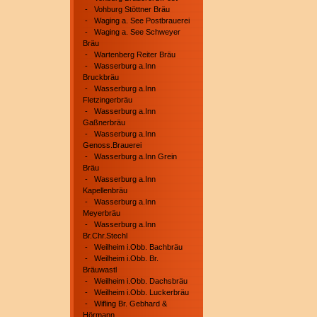
-
Vohburg Stöttner Bräu
-
Waging a. See Postbrauerei
-
Waging a. See Schweyer
Bräu
-
Wartenberg Reiter Bräu
-
Wasserburg a.Inn
Bruckbräu
-
Wasserburg a.Inn
Fletzingerbräu
-
Wasserburg a.Inn
Gaßnerbräu
-
Wasserburg a.Inn
Genoss.Brauerei
-
Wasserburg a.Inn Grein
Bräu
-
Wasserburg a.Inn
Kapellenbräu
-
Wasserburg a.Inn
Meyerbräu
-
Wasserburg a.Inn
Br.Chr.Stechl
-
Weilheim i.Obb. Bachbräu
-
Weilheim i.Obb. Br.
Bräuwastl
-
Weilheim i.Obb. Dachsbräu
-
Weilheim i.Obb. Luckerbräu
-
Wifling Br. Gebhard &
Hörmann