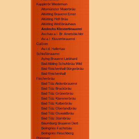
Kapplerbr.Wiedeman
-
Altomünster Maierbräu
-
Altötting Brauerei Ernst
-
Altötting Hell-Bräu
-
Altötting Weißbräuhaus
-
Andechs Klosterbrauerei
-
Aschau a.I. Br. Ametsbichler
-
Au a.I. Klosterbrauerei
Gaßner
-
Au i.d. Hallertau
Schloßbrauerei
-
Aying Brauerei Liebhard
-
Bad Aibling Schuhbräu Wild
-
Bad Reichenhall Bürgerbräu
-
Bad Reichenhall
Fischerbräu
-
Bad Tölz Aktienbrauerei
-
Bad Tölz Bruckbräu
-
Bad Tölz Grünerbräu
-
Bad Tölz Klammerbräu
-
Bad Tölz Kolberbräu
-
Bad Tölz Oberlandbräu
-
Bad Tölz Oswaldbräu
-
Bad Tölz Starnbräu
-
Baumburg Brauerei Dietl
-
Beilngries Fuchsbäu
-
Beilngries Hirschberg
Prinstner