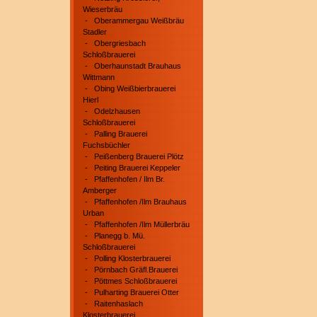
Wieserbräu
-
Oberammergau Weißbräu
Stadler
-
Obergriesbach
Schloßbrauerei
-
Oberhaunstadt Brauhaus
Wittmann
-
Obing Weißbierbrauerei
Hierl
-
Odelzhausen
Schloßbrauerei
-
Palling Brauerei
Fuchsbüchler
-
Peißenberg Brauerei Plötz
-
Peiting Brauerei Keppeler
-
Pfaffenhofen / Ilm Br.
Amberger
-
Pfaffenhofen /Ilm Brauhaus
Urban
-
Pfaffenhofen /Ilm Müllerbräu
-
Planegg b. Mü.
Schloßbrauerei
-
Polling Klosterbrauerei
-
Pörnbach Gräfl.Brauerei
-
Pöttmes Schloßbrauerei
-
Pulharting Brauerei Otter
-
Raitenhaslach
Klosterbrauerei