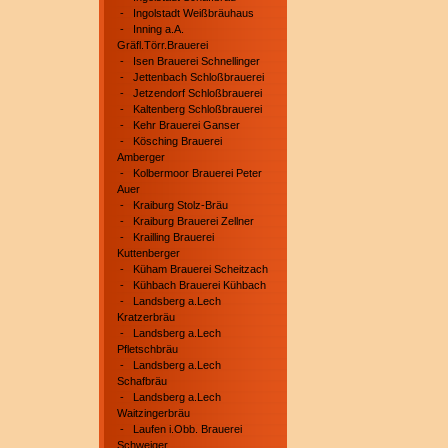
-
Ingolstadt Weißbräuhaus
-
Inning a.A.
Gräfl.Törr.Brauerei
-
Isen Brauerei Schnellinger
-
Jettenbach Schloßbrauerei
-
Jetzendorf Schloßbrauerei
-
Kaltenberg Schloßbrauerei
-
Kehr Brauerei Ganser
-
Kösching Brauerei
Amberger
-
Kolbermoor Brauerei Peter
Auer
-
Kraiburg Stolz-Bräu
-
Kraiburg Brauerei Zellner
-
Krailling Brauerei
Kuttenberger
-
Küham Brauerei Scheitzach
-
Kühbach Brauerei Kühbach
-
Landsberg a.Lech
Kratzerbräu
-
Landsberg a.Lech
Pfletschbräu
-
Landsberg a.Lech
Schafbräu
-
Landsberg a.Lech
Waitzingerbräu
-
Laufen i.Obb. Brauerei
Schweiger