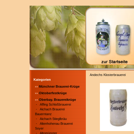
Andechs Klosterbrauerei
Kategorien
Münchner Brauerei-Krüge
Oktoberfestkrüge
Oberbay. Brauereikrüge
-
Affing Schloßbrauerei
-
Aichach Brauerei
Bauerntanz
-
Aichach Stieglbräu
-
Altenhohenau Brauerei
Soyer
-
Altomünster