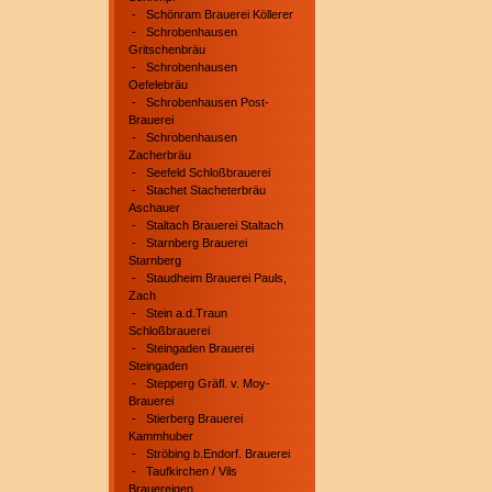
-
Schönram Brauerei Köllerer
-
Schrobenhausen
Gritschenbräu
-
Schrobenhausen
Oefelebräu
-
Schrobenhausen Post-
Brauerei
-
Schrobenhausen
Zacherbräu
-
Seefeld Schloßbrauerei
-
Stachet Stacheterbräu
Aschauer
-
Staltach Brauerei Staltach
-
Starnberg Brauerei
Starnberg
-
Staudheim Brauerei Pauls,
Zach
-
Stein a.d.Traun
Schloßbrauerei
-
Steingaden Brauerei
Steingaden
-
Stepperg Gräfl. v. Moy-
Brauerei
-
Stierberg Brauerei
Kammhuber
-
Ströbing b.Endorf. Brauerei
-
Taufkirchen / Vils
Brauereigen.