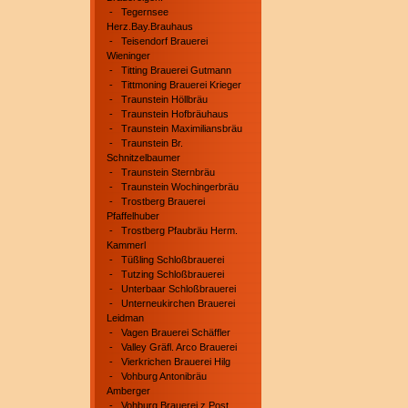
-
Tegernsee
Herz.Bay.Brauhaus
-
Teisendorf Brauerei
Wieninger
-
Titting Brauerei Gutmann
-
Tittmoning Brauerei Krieger
-
Traunstein Höllbräu
-
Traunstein Hofbräuhaus
-
Traunstein Maximiliansbräu
-
Traunstein Br.
Schnitzelbaumer
-
Traunstein Sternbräu
-
Traunstein Wochingerbräu
-
Trostberg Brauerei
Pfaffelhuber
-
Trostberg Pfaubräu Herm.
Kammerl
-
Tüßling Schloßbrauerei
-
Tutzing Schloßbrauerei
-
Unterbaar Schloßbrauerei
-
Unterneukirchen Brauerei
Leidman
-
Vagen Brauerei Schäffler
-
Valley Gräfl. Arco Brauerei
-
Vierkrichen Brauerei Hilg
-
Vohburg Antonibräu
Amberger
-
Vohburg Brauerei z.Post