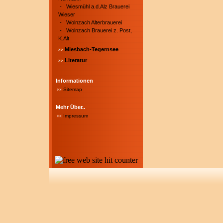
-
Wiesmühl a.d.Alz Brauerei
Wieser
-
Wolnzach Alterbrauerei
-
Wolnzach Brauerei z. Post,
K.Alt
Miesbach-Tegernsee
Literatur
Informationen
Sitemap
Mehr Über..
Impressum