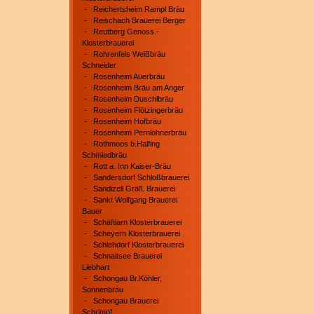
-
Reichertsheim Rampl Bräu
-
Reischach Brauerei Berger
-
Reutberg Genoss.-
Klosterbrauerei
-
Rohrenfels Weißbräu
Schneider
-
Rosenheim Auerbräu
-
Rosenheim Bräu am Anger
-
Rosenheim Duschlbräu
-
Rosenheim Flötzingerbräu
-
Rosenheim Hofbräu
-
Rosenheim Pernlohnerbräu
-
Rothmoos b.Halfing
Schmiedbräu
-
Rott a. Inn Kaiser-Bräu
-
Sandersdorf Schloßbrauerei
-
Sandizell Gräfl. Brauerei
-
Sankt Wolfgang Brauerei
Bauer
-
Schäftlarn Klosterbrauerei
-
Scheyern Klosterbrauerei
-
Schlehdorf Klosterbrauerei
-
Schnaitsee Brauerei
Liebhart
-
Schongau Br.Köhler,
Sonnenbräu
-
Schongau Brauerei
Schrimpf