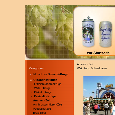
Ammer - Zelt
Kategorien
Wirt: Fam. Schmidbauer
Münchner Brauerei-Krüge
Oktoberfestkrüge
-
Offizielle Jahreskrüge
-
Wirte - Krüge
-
Plakat - Krüge
-
Festzelt - Krüge
Ammer - Zelt
Armbrustschützen-Zelt
Augustinerzelt
Bräu-Rosl