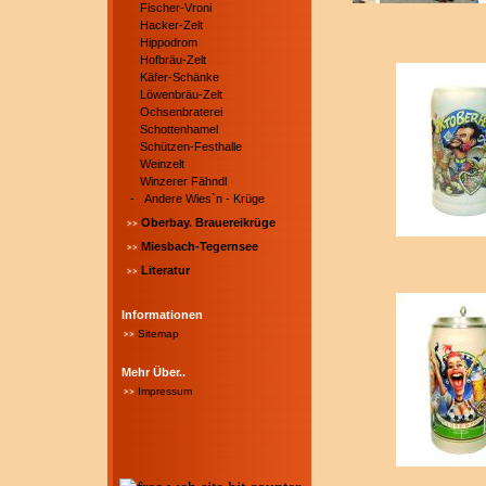
Fischer-Vroni
Hacker-Zelt
Hippodrom
Hofbräu-Zelt
Käfer-Schänke
Löwenbräu-Zelt
Ochsenbraterei
Schottenhamel
Schützen-Festhalle
Weinzelt
Winzerer Fähndl
-
Andere Wies`n - Krüge
Oberbay. Brauereikrüge
Miesbach-Tegernsee
Literatur
Informationen
Sitemap
Mehr Über..
Impressum